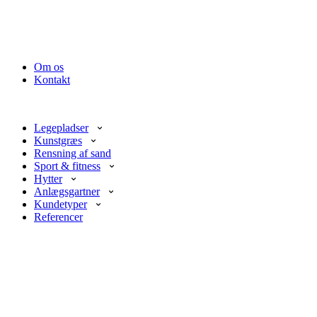
Om os
Kontakt
Legepladser
Kunstgræs
Rensning af sand
Sport & fitness
Hytter
Anlægsgartner
Kundetyper
Referencer