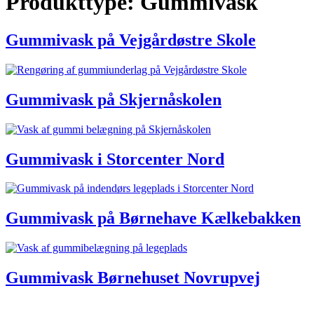
Produkttype:
Gummivask
Gummivask på Vejgårdøstre Skole
Gummivask på Skjernåskolen
Gummivask i Storcenter Nord
Gummivask på Børnehave Kælkebakken
Gummivask Børnehuset Novrupvej