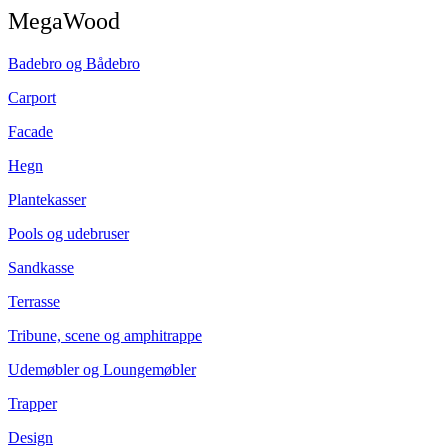
MegaWood
Badebro og Bådebro
Carport
Facade
Hegn
Plantekasser
Pools og udebruser
Sandkasse
Terrasse
Tribune, scene og amphitrappe
Udemøbler og Loungemøbler
Trapper
Design