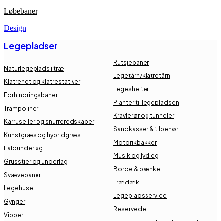
Løbebaner
Design
Legepladser
Rutsjebaner
Naturlegeplads i træ
Legetårn/klatretårn
Klatrenet og klatrestativer
Legeshelter
Forhindringsbaner
Planter til legepladsen
Trampoliner
Kravlerør og tunneler
Karruseller og snurreredskaber
Sandkasser & tilbehør
Kunstgræs og hybridgræs
Motorikbakker
Faldunderlag
Musik og lydleg
Grusstier og underlag
Borde & bænke
Svævebaner
Trædæk
Legehuse
Legepladsservice
Gynger
Reservedel
Vipper