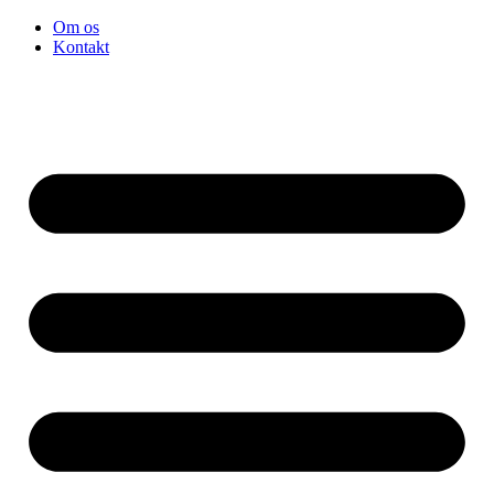
Videre
Om os
til
Kontakt
indhold