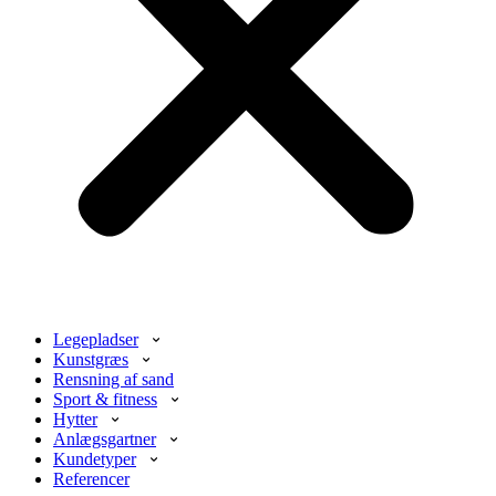
Legepladser
Kunstgræs
Rensning af sand
Sport & fitness
Hytter
Anlægsgartner
Kundetyper
Referencer