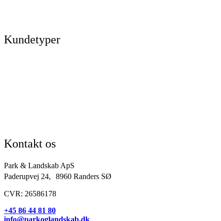
Hytter
Anlægsgartner
Referencer
Kundetyper
Kommuner & offentlige rum
Skoler & institutioner
Erhverv & virksomheder
Boligforeninger
Idrætsforeninger og sportsklubber
Kirkegårde
Grundejerforeninger
Entreprenører og projektudviklere
Kontakt os
Park & Landskab ApS
Paderupvej 24, 8960 Randers SØ
CVR: 26586178
+45 86 44 81 80
info@parkoglandskab.dk