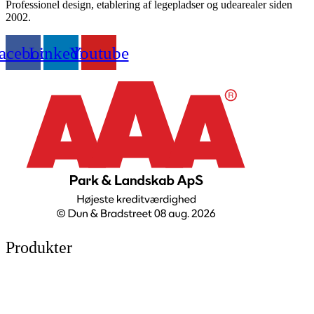
Professionel design, etablering af legepladser og udearealer siden
2002.
acebook
Linkedin
Youtube
Produkter
Legepladser
Kunstgræs
Sport & fitness