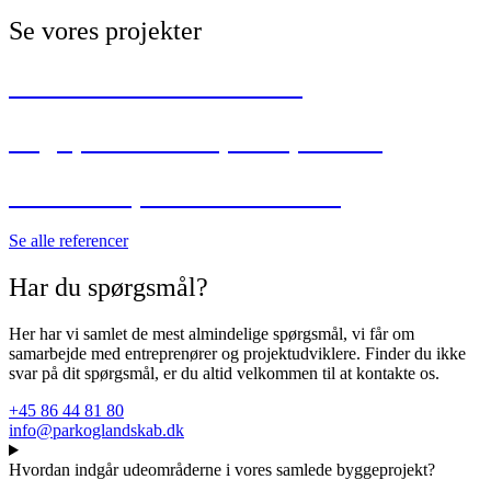
Se vores projekter
Solbakkeskolen i Ålborg
Legeplads i Vorupkærparken
Aktivitetsparken i Helsted
Se alle referencer
Har du spørgsmål?
Her har vi samlet de mest almindelige spørgsmål, vi får om
samarbejde med entreprenører og projektudviklere. Finder du ikke
svar på dit spørgsmål, er du altid velkommen til at kontakte os.
+45 86 44 81 80
info@parkoglandskab.dk
Hvordan indgår udeområderne i vores samlede byggeprojekt?