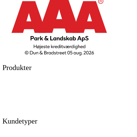
Produkter
Legepladser
Kunstgræs
Sport & fitness
Hytter
Anlægsgartner
Referencer
Kundetyper
Kommuner & offentlige rum