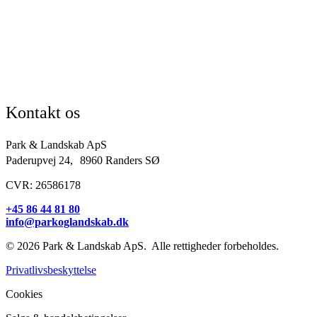
Skoler & institutioner
Erhverv & virksomheder
Boligforeninger
Idrætsforeninger og sportsklubber
Kirkegårde
Grundejerforeninger
Entreprenører og projektudviklere
Kontakt os
Park & Landskab ApS
Paderupvej 24, 8960 Randers SØ
CVR: 26586178
+45 86 44 81 80
info@parkoglandskab.dk
© 2026 Park & Landskab ApS. Alle rettigheder forbeholdes.
Privatlivsbeskyttelse
Cookies