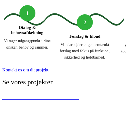
1
2
Dialog &
behovsafdækning
Forslag & tilbud
Vi tager udgangspunkt i dine
Vi udarbejder et gennemtænkt
Vi
ønsker, behov og rammer.
forslag med fokus på funktion,
koor
sikkerhed og holdbarhed.
Kontakt os om dit projekt
Se vores projekter
Solbakkeskolen i Ålborg
Legeplads i Vorupkærparken
Aktivitetsparken i Helsted