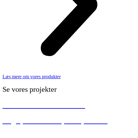
Læs mere om vores produkter
Se vores projekter
Solbakkeskolen i Ålborg
Legeplads i Vorupkærparken
Aktivitetsparken i Helsted