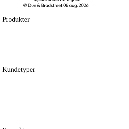
Produkter
Legepladser
Kunstgræs
Sport & fitness
Hytter
Anlægsgartner
Referencer
Kundetyper
Kommuner & offentlige rum
Skoler & institutioner
Erhverv & virksomheder
Boligforeninger
Idrætsforeninger og sportsklubber
Kirkegårde
Grundejerforeninger
Entreprenører og projektudviklere