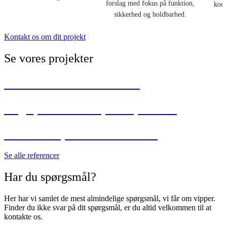
forslag med fokus på funktion,
koor
sikkerhed og holdbarhed.
Kontakt os om dit projekt
Se vores projekter
Solbakkeskolen i Ålborg
Legeplads i Vorupkærparken
Aktivitetsparken i Helsted
Se alle referencer
Har du spørgsmål?
Her har vi samlet de mest almindelige spørgsmål, vi får om vipper.
Finder du ikke svar på dit spørgsmål, er du altid velkommen til at
kontakte os.