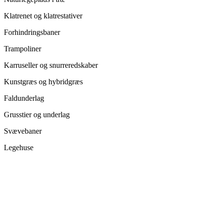
Klatrenet og klatrestativer
Forhindringsbaner
Trampoliner
Karruseller og snurreredskaber
Kunstgræs og hybridgræs
Faldunderlag
Grusstier og underlag
Svævebaner
Legehuse
Gynger
Vipper
Temaleg og legeskulpturer
Rutsjebaner