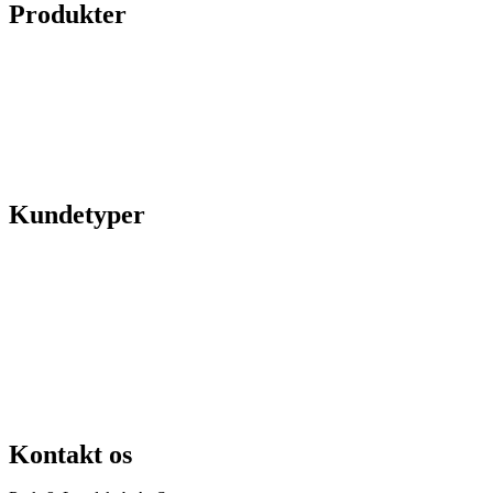
Produkter
Legepladser
Kunstgræs
Sport & fitness
Hytter
Anlægsgartner
Referencer
Kundetyper
Kommuner & offentlige rum
Skoler & institutioner
Erhverv & virksomheder
Boligforeninger
Idrætsforeninger og sportsklubber
Kirkegårde
Grundejerforeninger
Entreprenører og projektudviklere
Kontakt os