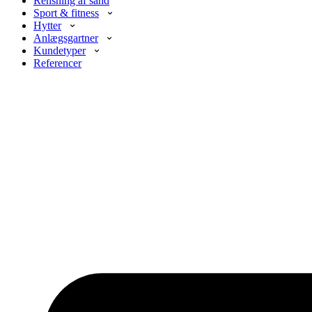
Rensning af sand
Sport & fitness
Hytter
Anlægsgartner
Kundetyper
Referencer