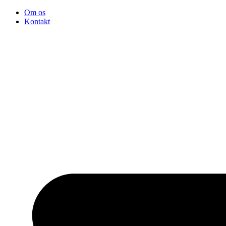
Videre
Om os
til
Kontakt
indhold