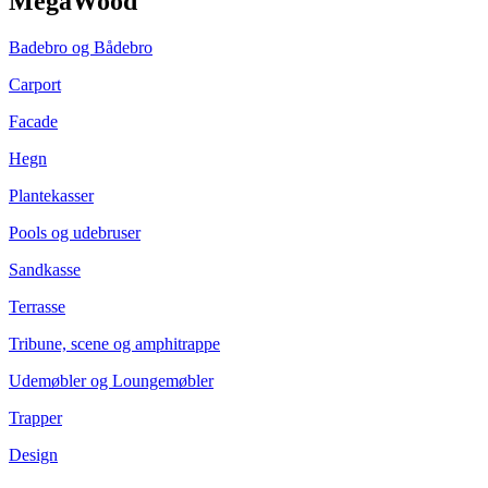
MegaWood
Badebro og Bådebro
Carport
Facade
Hegn
Plantekasser
Pools og udebruser
Sandkasse
Terrasse
Tribune, scene og amphitrappe
Udemøbler og Loungemøbler
Trapper
Design