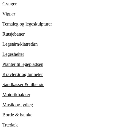
Gynger
Vipper
Temaleg og legeskulpturer
Rutsjebaner
Legetårn/klatretårn
Legeshelter
Planter til legepladsen
Kravlerør og tunneler
Sandkasser & tilbehør
Motorikbakker
Musik og lydleg
Borde & bænke
Trædæk