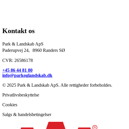
Idrætsforeninger og sportsklubber
Kirkegårde
Grundejerforeninger
Entreprenører og projektudviklere
Kontakt os
Park & Landskab ApS
Paderupvej 24, 8960 Randers SØ
CVR: 26586178
+45 86 44 81 80
info@parkoglandskab.dk
© 2025 Park & Landskab ApS. Alle rettigheder forbeholdes.
Privatlivsbeskyttelse
Cookies
Salgs & handelsbetingelser