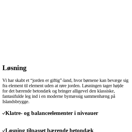
Løsning
Vi har skabt et “jorden er giftig”-land, hvor børnene kan bevæge sig
fra element til element uden at røre jorden. Løsningen tager højde
for det bærende betondæk og bringer alligevel den klassiske,
fantasifulde leg ind i en moderne bymæssig sammenhæng på
Islandsbrygge.
Klatre- og balanceelementer i niveauer
Løsning tilpasset bærende betondæk