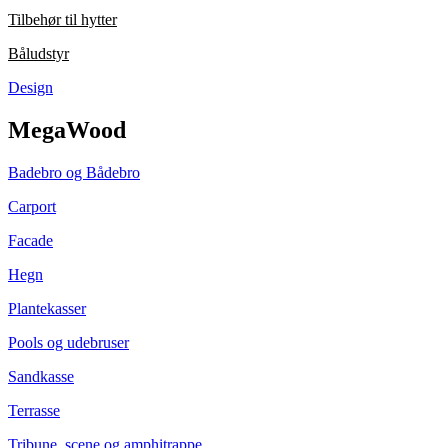
Tilbehør til hytter
Båludstyr
Design
MegaWood
Badebro og Bådebro
Carport
Facade
Hegn
Plantekasser
Pools og udebruser
Sandkasse
Terrasse
Tribune, scene og amphitrappe