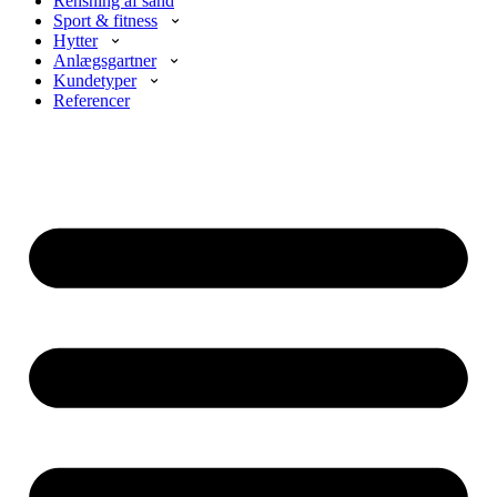
Rensning af sand
Sport & fitness
Hytter
Anlægsgartner
Kundetyper
Referencer