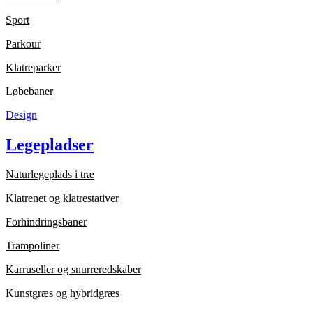
Sport
Parkour
Klatreparker
Løbebaner
Design
Legepladser
Naturlegeplads i træ
Klatrenet og klatrestativer
Forhindringsbaner
Trampoliner
Karruseller og snurreredskaber
Kunstgræs og hybridgræs