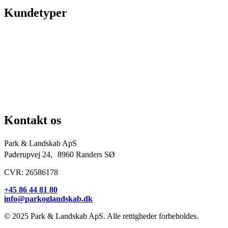
Kundetyper
Kommuner & offentlige rum
Skoler & institutioner
Erhverv & virksomheder
Boligforeninger
Idrætsforeninger og sportsklubber
Kirkegårde
Grundejerforeninger
Entreprenører og projektudviklere
Kontakt os
Park & Landskab ApS
Paderupvej 24, 8960 Randers SØ
CVR: 26586178
+45 86 44 81 80
info@parkoglandskab.dk
© 2025 Park & Landskab ApS. Alle rettigheder forbeholdes.