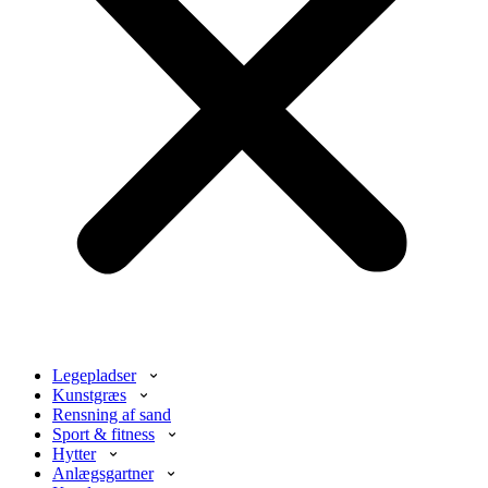
Legepladser
Kunstgræs
Rensning af sand
Sport & fitness
Hytter
Anlægsgartner