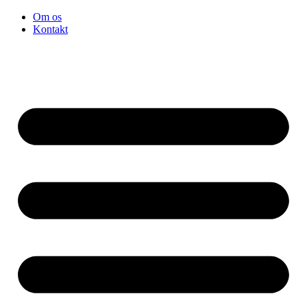
Videre
Om os
til
Kontakt
indhold