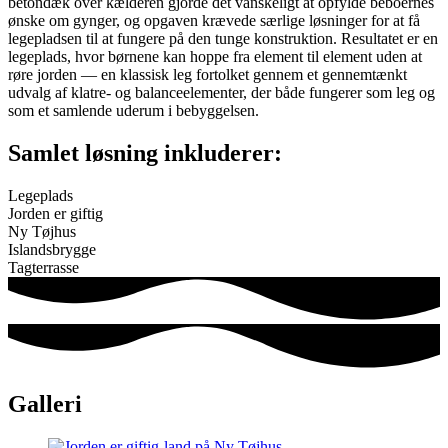
betondæk over kælderen gjorde det vanskeligt at opfylde beboernes
ønske om gynger, og opgaven krævede særlige løsninger for at få
legepladsen til at fungere på den tunge konstruktion. Resultatet er en
legeplads, hvor børnene kan hoppe fra element til element uden at
røre jorden — en klassisk leg fortolket gennem et gennemtænkt
udvalg af klatre- og balanceelementer, der både fungerer som leg og
som et samlende uderum i bebyggelsen.
Samlet løsning inkluderer:
Legeplads
Jorden er giftig
Ny Tøjhus
Islandsbrygge
Tagterrasse
Galleri