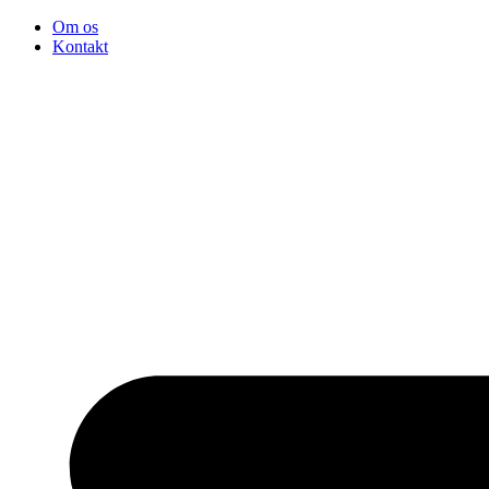
Videre
Om os
til
Kontakt
indhold