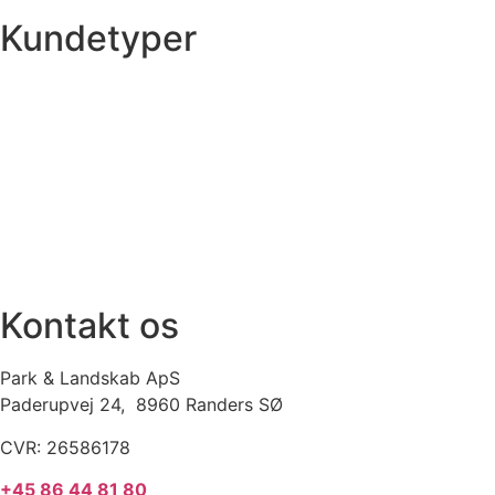
Kundetyper
Kommuner & offentlige rum
Skoler & institutioner
Erhverv & virksomheder
Boligforeninger
Idrætsforeninger og sportsklubber
Kirkegårde
Grundejerforeninger
Entreprenører og projektudviklere
Kontakt os
Park & Landskab ApS
Paderupvej 24, 8960 Randers SØ
CVR: 26586178
+45 86 44 81 80