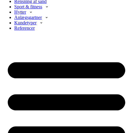
Rensning af sand
Sport & fitness
Hytter
Anlægsgartner
Kundetyper
Referencer