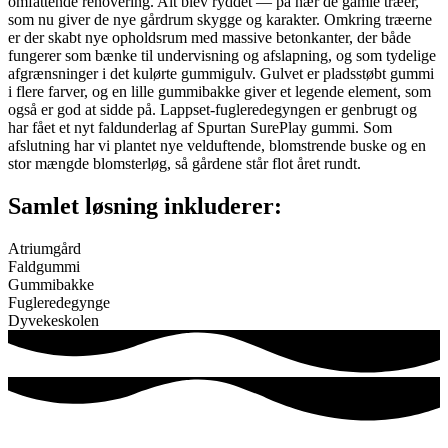
omfattende renovering. Alt blev ryddet — på nær de gamle træer,
som nu giver de nye gårdrum skygge og karakter. Omkring træerne
er der skabt nye opholdsrum med massive betonkanter, der både
fungerer som bænke til undervisning og afslapning, og som tydelige
afgrænsninger i det kulørte gummigulv. Gulvet er pladsstøbt gummi
i flere farver, og en lille gummibakke giver et legende element, som
også er god at sidde på. Lappset-fugleredegyngen er genbrugt og
har fået et nyt faldunderlag af Spurtan SurePlay gummi. Som
afslutning har vi plantet nye velduftende, blomstrende buske og en
stor mængde blomsterløg, så gårdene står flot året rundt.
Samlet løsning inkluderer:
Atriumgård
Faldgummi
Gummibakke
Fugleredegynge
Dyvekeskolen