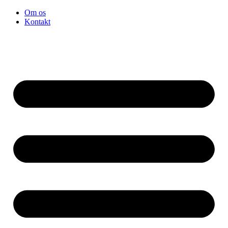
Videre
Om os
til
Kontakt
indhold