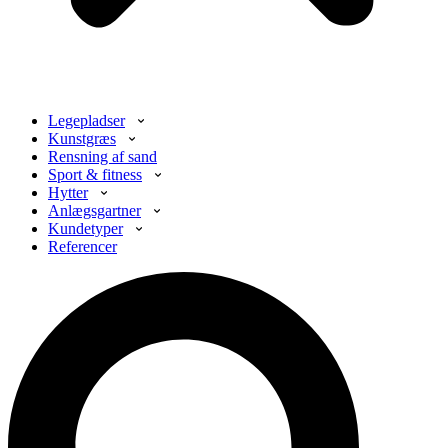
Legepladser
Kunstgræs
Rensning af sand
Sport & fitness
Hytter
Anlægsgartner
Kundetyper
Referencer