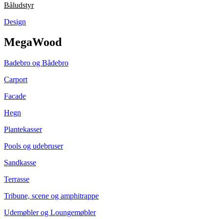
Båludstyr
Design
MegaWood
Badebro og Bådebro
Carport
Facade
Hegn
Plantekasser
Pools og udebruser
Sandkasse
Terrasse
Tribune, scene og amphitrappe
Udemøbler og Loungemøbler