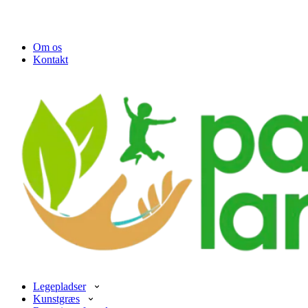
Om os
Kontakt
Legepladser
Kunstgræs