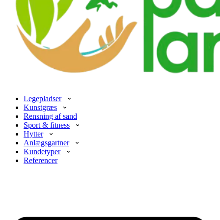
Legepladser
Kunstgræs
Rensning af sand
Sport & fitness
Hytter
Anlægsgartner
Kundetyper
Referencer