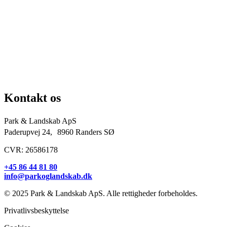
Kommuner & offentlige rum
Skoler & institutioner
Erhverv & virksomheder
Boligforeninger
Idrætsforeninger og sportsklubber
Kirkegårde
Grundejerforeninger
Entreprenører og projektudviklere
Kontakt os
Park & Landskab ApS
Paderupvej 24, 8960 Randers SØ
CVR: 26586178
+45 86 44 81 80
info@parkoglandskab.dk
© 2025 Park & Landskab ApS. Alle rettigheder forbeholdes.
Privatlivsbeskyttelse