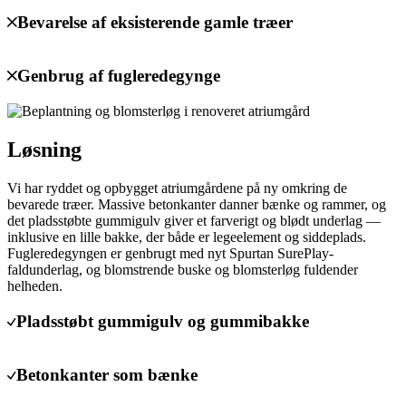
Bevarelse af eksisterende gamle træer
Genbrug af fugleredegynge
Løsning
Vi har ryddet og opbygget atriumgårdene på ny omkring de
bevarede træer. Massive betonkanter danner bænke og rammer, og
det pladsstøbte gummigulv giver et farverigt og blødt underlag —
inklusive en lille bakke, der både er legeelement og siddeplads.
Fugleredegyngen er genbrugt med nyt Spurtan SurePlay-
faldunderlag, og blomstrende buske og blomsterløg fuldender
helheden.
Pladsstøbt gummigulv og gummibakke
Betonkanter som bænke