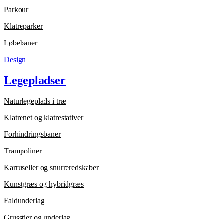
Parkour
Klatreparker
Løbebaner
Design
Legepladser
Naturlegeplads i træ
Klatrenet og klatrestativer
Forhindringsbaner
Trampoliner
Karruseller og snurreredskaber
Kunstgræs og hybridgræs
Faldunderlag
Grusstier og underlag