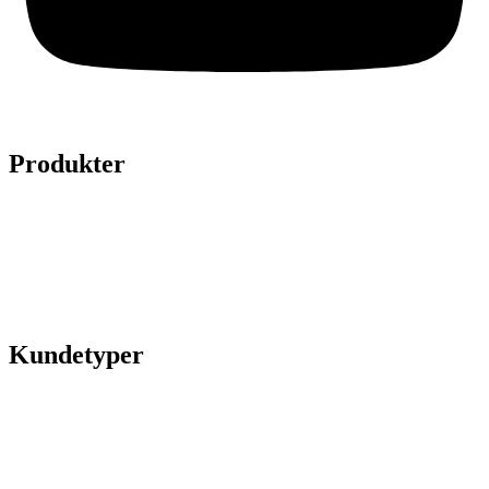
Produkter
Legepladser
Kunstgræs
Sport & fitness
Hytter
Anlægsgartner
Referencer
Kundetyper
Kommuner & offentlige rum
Skoler & institutioner
Erhverv & virksomheder
Boligforeninger
Idrætsforeninger og sportsklubber