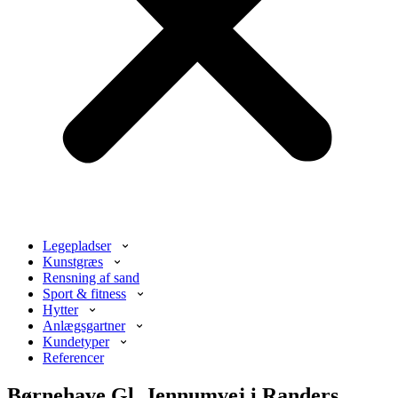
Legepladser
Kunstgræs
Rensning af sand
Sport & fitness
Hytter
Anlægsgartner
Kundetyper
Referencer
Børnehave Gl. Jennumvej i Randers