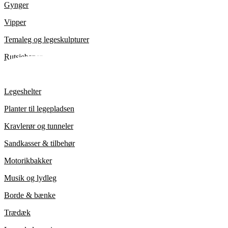
Gynger
Vipper
Temaleg og legeskulpturer
Rutsjebaner
Legetårn/klatretårn
Legeshelter
Planter til legepladsen
Kravlerør og tunneler
Sandkasser & tilbehør
Motorikbakker
Musik og lydleg
Borde & bænke
Trædæk