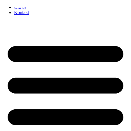
Videre
Om os
til
Kontakt
indhold