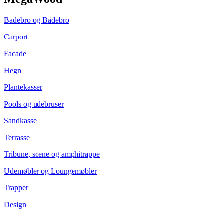
Badebro og Bådebro
Carport
Facade
Hegn
Plantekasser
Pools og udebruser
Sandkasse
Terrasse
Tribune, scene og amphitrappe
Udemøbler og Loungemøbler
Trapper
Design