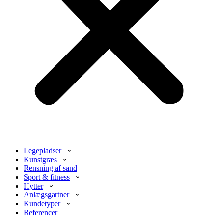
Legepladser
Kunstgræs
Rensning af sand
Sport & fitness
Hytter
Anlægsgartner
Kundetyper
Referencer