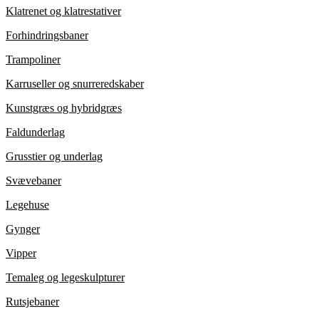
Klatrenet og klatrestativer
Forhindringsbaner
Trampoliner
Karruseller og snurreredskaber
Kunstgræs og hybridgræs
Faldunderlag
Grusstier og underlag
Svævebaner
Legehuse
Gynger
Vipper
Temaleg og legeskulpturer
Rutsjebaner