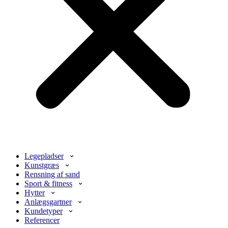
Legepladser
Kunstgræs
Rensning af sand
Sport & fitness
Hytter
Anlægsgartner
Kundetyper
Referencer