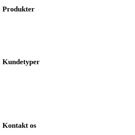
Produkter
Legepladser
Kunstgræs
Sport & fitness
Hytter
Anlægsgartner
Referencer
Kundetyper
Kommuner & offentlige rum
Skoler & institutioner
Erhverv & virksomheder
Boligforeninger
Idrætsforeninger og sportsklubber
Kirkegårde
Grundejerforeninger
Entreprenører og projektudviklere
Kontakt os