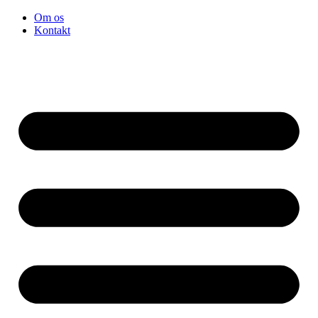
Videre
Om os
til
Kontakt
indhold