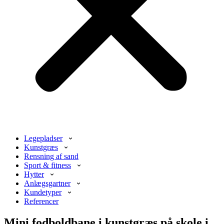
Legepladser
Kunstgræs
Rensning af sand
Sport & fitness
Hytter
Anlægsgartner
Kundetyper
Referencer
Mini fodboldbane i kunstgræs på skole i