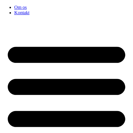
Videre
Om os
til
Kontakt
indhold