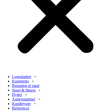
Legepladser
Kunstgræs
Rensning af sand
Sport & fitness
Hytter
Anlægsgartner
Kundetyper
Referencer