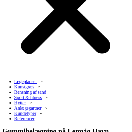
Legepladser
Kunstgræs
Rensning af sand
Sport & fitness
Hytter
Anlægsgartner
Kundetyper
Referencer
Gummibelægning på Lemvig Havn