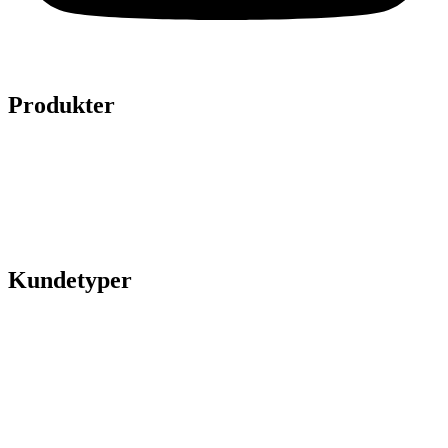
Produkter
Legepladser
Kunstgræs
Sport & fitness
Hytter
Anlægsgartner
Referencer
Kundetyper
Kommuner & offentlige rum
Skoler & institutioner
Erhverv & virksomheder
Boligforeninger
Idrætsforeninger og sportsklubber
Kirkegårde
Grundejerforeninger