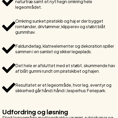
naturtræ samt et nyt hegn omkring hele
legeområdet.
Omkring sunket piratskib og haj er der bygget
romtønder, drivtømmer, klipperev og støbt blåt
gummihav.
Faldunderlag, klatreelementer og dekoration spiller
sammen i en samlet og sikker legeplads.
Det hele er afsluttet med et støbt, skummende hav
af blåt gummi rundt om piratskibet og hajen.
Resultatet er et legeområde, hvor leg, eventyr og
sikkerhed går hånd i hånd i Jesperhus Feriepark.
Udfordring og løsning
Stort legeområde med legebakke i gummi, rutsjebaner og