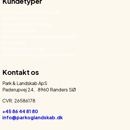
Kundetyper
Kommuner & offentlige rum
Skoler & institutioner
Erhverv & virksomheder
Boligforeninger
Idrætsforeninger og sportsklubber
Kirkegårde
Grundejerforeninger
Entreprenører og projektudviklere
Kontakt os
Park & Landskab ApS
Paderupvej 24, 8960 Randers SØ
CVR: 26586178
+45 86 44 81 80
info@parkoglandskab.dk