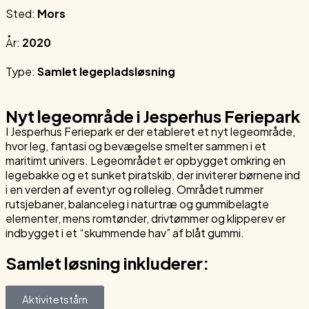
Sted:
Mors
År:
2020
Type:
Samlet legepladsløsning
Nyt legeområde i Jesperhus Feriepark
I Jesperhus Feriepark er der etableret et nyt legeområde,
hvor leg, fantasi og bevægelse smelter sammen i et
maritimt univers. Legeområdet er opbygget omkring en
legebakke og et sunket piratskib, der inviterer børnene ind
i en verden af eventyr og rolleleg. Området rummer
rutsjebaner, balanceleg i naturtræ og gummibelagte
elementer, mens romtønder, drivtømmer og klipperev er
indbygget i et “skummende hav” af blåt gummi.
Samlet løsning inkluderer:
Aktivitetstårn