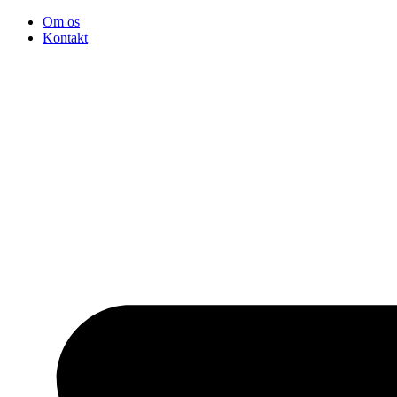
Videre
Om os
til
Kontakt
indhold