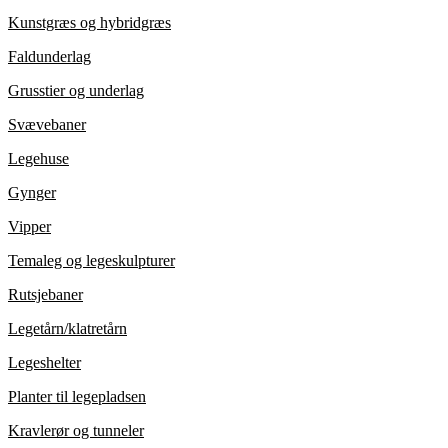
Kunstgræs og hybridgræs
Faldunderlag
Grusstier og underlag
Svævebaner
Legehuse
Gynger
Vipper
Temaleg og legeskulpturer
Rutsjebaner
Legetårn/klatretårn
Legeshelter
Planter til legepladsen
Kravlerør og tunneler