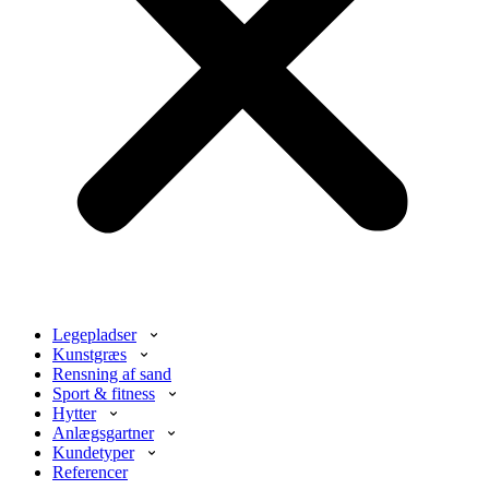
Legepladser
Kunstgræs
Rensning af sand
Sport & fitness
Hytter
Anlægsgartner
Kundetyper
Referencer