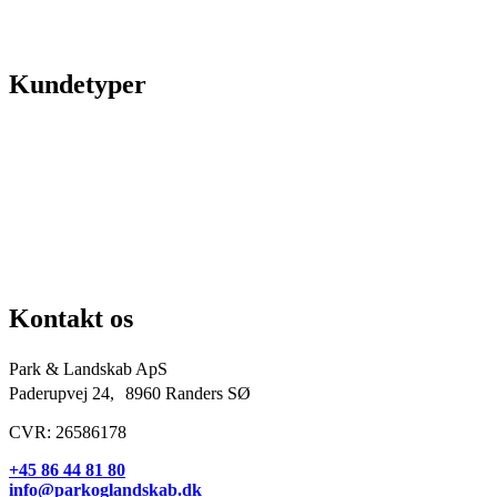
Anlægsgartner
Referencer
Kundetyper
Kommuner & offentlige rum
Skoler & institutioner
Erhverv & virksomheder
Boligforeninger
Idrætsforeninger og sportsklubber
Kirkegårde
Grundejerforeninger
Entreprenører og projektudviklere
Kontakt os
Park & Landskab ApS
Paderupvej 24, 8960 Randers SØ
CVR: 26586178
+45 86 44 81 80
info@parkoglandskab.dk