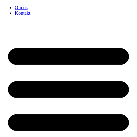
Videre
Om os
til
Kontakt
indhold