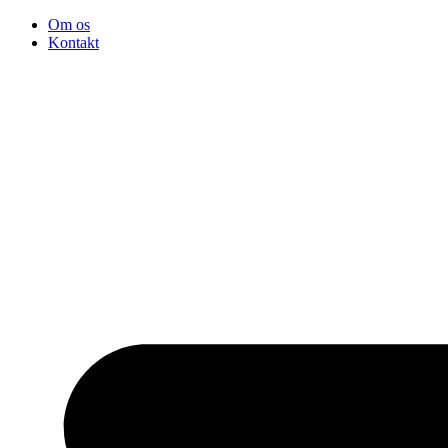
Videre
Om os
til
Kontakt
indhold