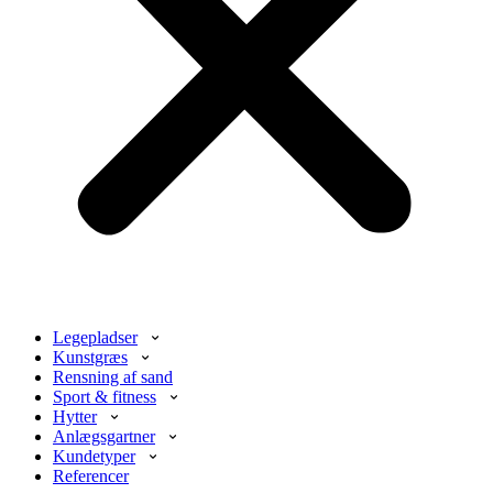
Legepladser
Kunstgræs
Rensning af sand
Sport & fitness
Hytter
Anlægsgartner
Kundetyper
Referencer