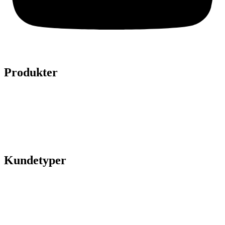
Produkter
Legepladser
Kunstgræs
Sport & fitness
Hytter
Anlægsgartner
Referencer
Kundetyper
Kommuner & offentlige rum
Skoler & institutioner
Erhverv & virksomheder
Boligforeninger
Idrætsforeninger og sportsklubber