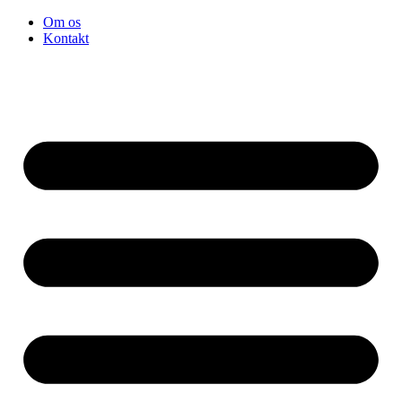
Videre
Om os
til
Kontakt
indhold