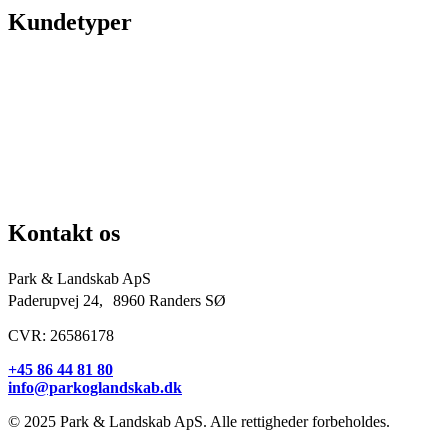
Kundetyper
Kommuner & offentlige rum
Skoler & institutioner
Erhverv & virksomheder
Boligforeninger
Idrætsforeninger og sportsklubber
Kirkegårde
Grundejerforeninger
Entreprenører og projektudviklere
Kontakt os
Park & Landskab ApS
Paderupvej 24, 8960 Randers SØ
CVR: 26586178
+45 86 44 81 80
info@parkoglandskab.dk
© 2025 Park & Landskab ApS. Alle rettigheder forbeholdes.