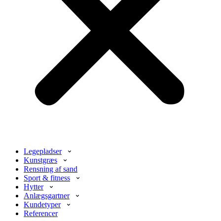
Legepladser
Kunstgræs
Rensning af sand
Sport & fitness
Hytter
Anlægsgartner
Kundetyper
Referencer