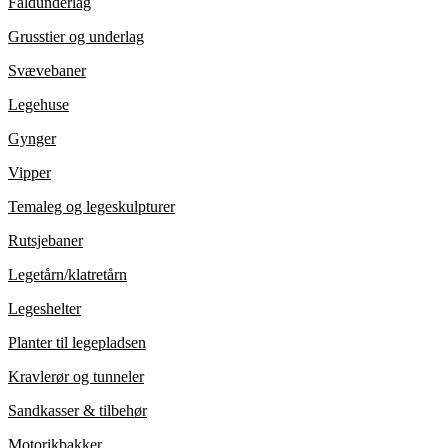
Faldunderlag
Grusstier og underlag
Svævebaner
Legehuse
Gynger
Vipper
Temaleg og legeskulpturer
Rutsjebaner
Legetårn/klatretårn
Legeshelter
Planter til legepladsen
Kravlerør og tunneler
Sandkasser & tilbehør
Motorikbakker