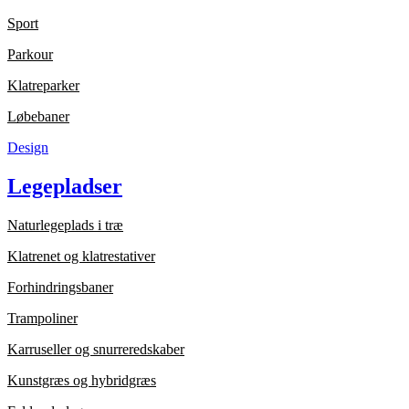
Sport
Parkour
Klatreparker
Løbebaner
Design
Legepladser
Naturlegeplads i træ
Klatrenet og klatrestativer
Forhindringsbaner
Trampoliner
Karruseller og snurreredskaber
Kunstgræs og hybridgræs