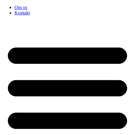
Videre
Om os
til
Kontakt
indhold